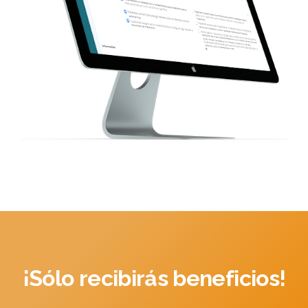
asesores. Práctica y
fácil de usar.
Desde 75 €/Mes tarifa única (+ IVA)
SOLICITAR INFORMACIÓN
HAZTE CONSULTOR
OPORTUNIDAD DE NEGOCIO
¡Sólo recibirás beneficios!