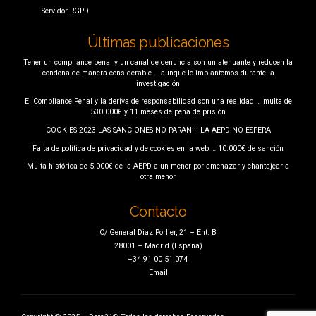
Servidor RGPD
Últimas publicaciones
Tener un compliance penal y un canal de denuncia son un atenuante y reducen la
condena de manera considerable … aunque lo implantemos durante la
investigación
El Compliance Penal y la deriva de responsabilidad son una realidad … multa de
530.000€ y 11 meses de pena de prisión
COOKIES 2023 LAS SANCIONES NO PARAN¡¡¡ LA AEPD NO ESPERA
Falta de política de privacidad y de cookies en la web … 10.000€ de sanción
Multa histórica de 5.000€ de la AEPD a un menor por amenazar y chantajear a
otra menor
Contacto
C/ General Diaz Porlier, 21 – Ent. B
28001 – Madrid (España)
+34 91 00 51 074
Email