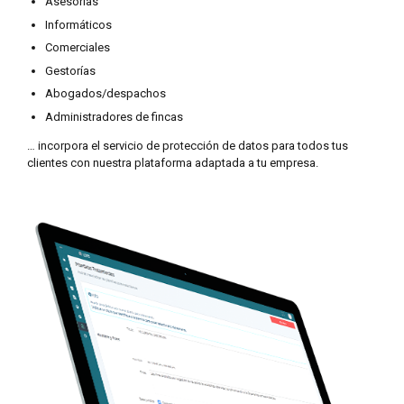
Asesorías
Informáticos
Comerciales
Gestorías
Abogados/despachos
Administradores de fincas
… incorpora el servicio de protección de datos para todos tus
clientes con nuestra plataforma adaptada a tu empresa.
La única herramienta realmente práctica, sin
límite de clientes, con tarifa plana, todo
incluido y 100% en la nube.
La herramienta de
protección de datos
para consultores y